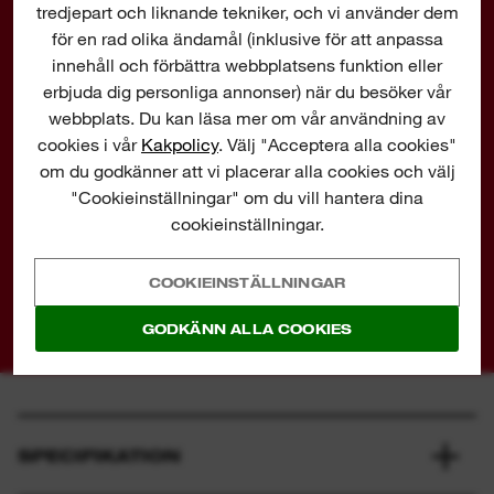
tredjepart och liknande tekniker, och vi använder dem
PERSONLIG
för en rad olika ändamål (inklusive för att anpassa
innehåll och förbättra webbplatsens funktion eller
SKYDDSUTRUSTNING
erbjuda dig personliga annonser) när du besöker vår
webbplats. Du kan läsa mer om vår användning av
MILWAUKEE® fokuserar på att skapa innovativa
cookies i vår
Kakpolicy
. Välj "Acceptera alla cookies"
lösningar som hjälper användare att hålla sig
om du godkänner att vi placerar alla cookies och välj
säkra och förbli maximalt produktiva på
"Cookieinställningar" om du vill hantera dina
arbetsplatsen.
cookieinställningar.
VISA HELA SORTIMENTET
COOKIEINSTÄLLNINGAR
GODKÄNN ALLA COOKIES
SPECIFIKATION