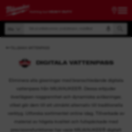
Sök på artikelnummer, produktnamn, modellkod
Alla
Sök på artikelnummer, produktnamn, modellkod
Alla
TILLBAKA VATTENPASS
DIGITALA VATTENPASS
Eliminera alla gissningar med branschledande digitala
vattenpass från MILWAUKEE®. Dessa erbjuder
överlägsen noggrannhet och dynamiska avläsningar,
vilket gör dem till ett utmärkt alternativ till traditionella
verktyg. Utforska sortimentet online idag. Tillverkade av
material av högsta kvalitet och fullspäckade med
precisionsfunktioner har varje MILWAUKEE® digitalt