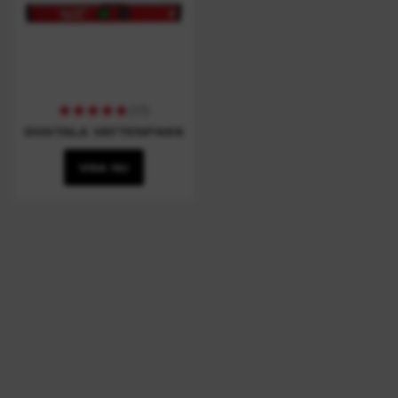
(
17
)
DIGITALA VATTENPASS
VISA NU