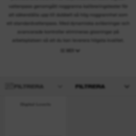
vattenpass genomgått noggranna kalibreringstester för
att säkerställa upp till dubbelt så hög noggrannhet som
ett standardvattenpass. Med dynamiska avläsningar och
avancerade kontroller elimineras gissningar på
arbetsplatsen så att du kan leverera högsta kvalitet.
SE MER
FILTRERA
FILTRERA
Digital Levels