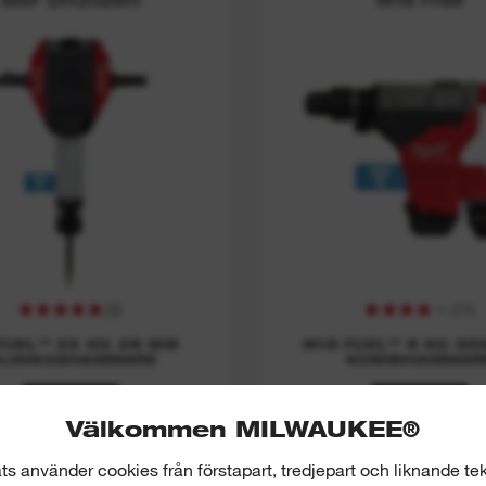
e
(
3
)
(
11
)
FUEL™ 25 KG 28 MM
M18 FUEL™ 8 KG SD
ILNINGSHAMMARE
KOMBIHAMMAR
VISA NU
VISA NU
Välkommen MILWAUKEE®
s använder cookies från förstapart, tredjepart och liknande tek