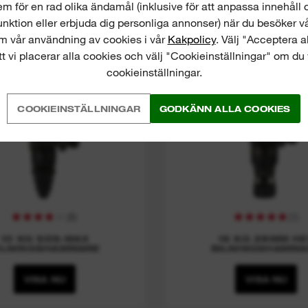
 för en rad olika ändamål (inklusive för att anpassa innehåll 
K 1000 S
K 1528 H
nktion eller erbjuda dig personliga annonser) när du besöker v
m vår användning av cookies i vår
Kakpolicy
. Välj "Acceptera 
 vi placerar alla cookies och välj "Cookieinställningar" om du 
cookieinställningar.
COOKIEINSTÄLLNINGAR
GODKÄNN ALLA COOKIES
(
6
)
(
1
)
10 KG SDS-MAX
16 KG 28MM HE
ILNINGSHAMMARE
BILNINGSHAMMA
VISA NU
VISA NU