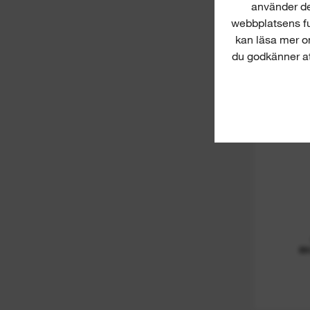
använder dem
webbplatsens fu
kan läsa mer o
du godkänner att
B