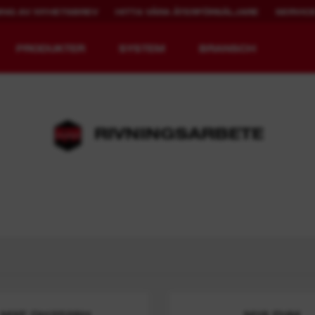
ING AV NYHETSBREV
HITTA VÅRA ÅTERFÖRSÄLJARE
SERVIC
PRODUKTER
SYSTEM
BRANSCH
RIVNINGSARBETE
UPPLADDNINGSBAR
MX FUEL™
DRIFTTID.
REDLITHIUM™ USB
MXF DH2528H
M18 FHM