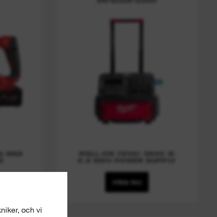
S-MAX
ROLL-ON 7200/ 3600 W
E
2.5 KWH POWER SUPPLY
VISA NU
niker, och vi