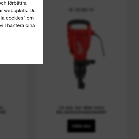
och förbättra
K 1530 H
år webbplats. Du
alla cookies" om
vill hantera dina
X
15 KG 30 MM HEX
RE
BILNINGSHAMMARE
VISA NU