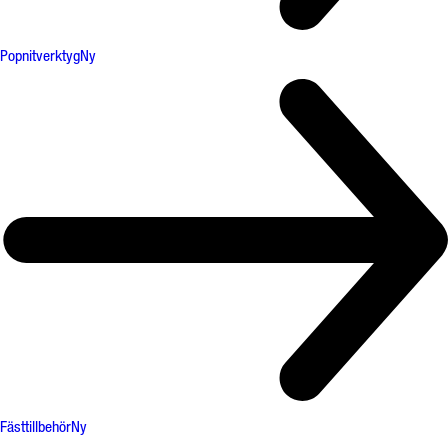
Popnitverktyg
Ny
Fästtillbehör
Ny