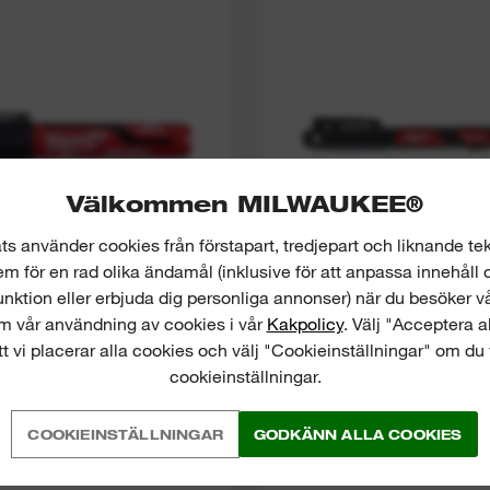
Välkommen MILWAUKEE®
s använder cookies från förstapart, tredjepart och liknande tek
 för en rad olika ändamål (inklusive för att anpassa innehåll 
nktion eller erbjuda dig personliga annonser) när du besöker v
m vår användning av cookies i vår
Kakpolicy
. Välj "Acceptera 
INKZALL™
INKZALL™ PERMA
JSELSPETSMARKÖR
MARKÖR MED STY
 vi placerar alla cookies och välj "Cookieinställningar" om du 
SPETS
cookieinställningar.
VISA NU
VISA NU
COOKIEINSTÄLLNINGAR
GODKÄNN ALLA COOKIES