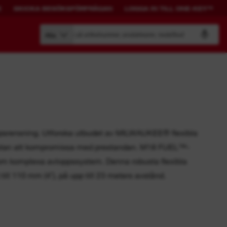
E
SKICKA BESÖKSFÖRFRÅGAN
LOGGA IN TILL ONE-KEY™
Sök på artikelnummer, produktnamn, modellkod
Alla
BYGG DITT EGET
UPPKOPPLADE
SYSTEM.
LÖSNINGAR.
oppsrensning. Utforska utbudet av MILWAUKEE® flexibla
 utan att kompromissa med prestandan. M18 FUEL™-
PACKOUT™
ONE-KEY™-översikt
enom komplexa avloppssystem. Denna robusta flexibla
Se alla One-Key-verktyg
till 110 mm (4˝), på upp till 23 meters avstånd.
LOGGA IN TILL ONE-KEY™