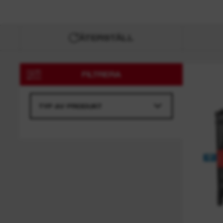
KRAFTNÄT
Se alla verktyg
Se alla batterier och laddare
FÖRVARING
FÖRNYBAR ENERGI
Se alla batterier och laddar
PERSONLIG
ÅTERSTÄLL
SKYDDSUTRUSTNING
ARBETS- OCH VÄRMEKLÄDER
HANDVERKTYG
FILTRERA
TILLBEHÖR
TYP AV PRODUKT
RENSMASKINER
(
2
)