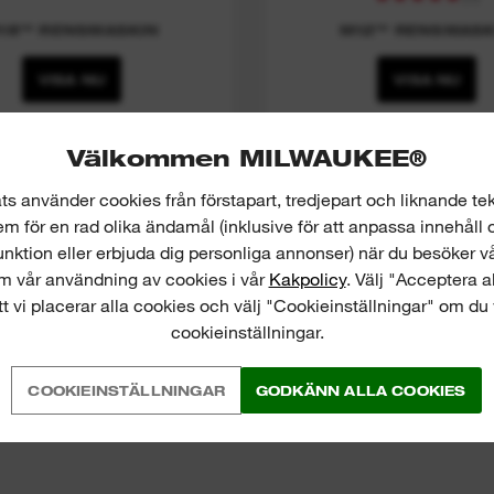
18™ RENSMASKIN
M12™ RENSMASK
VISA NU
VISA NU
Välkommen MILWAUKEE®
s använder cookies från förstapart, tredjepart och liknande tek
 för en rad olika ändamål (inklusive för att anpassa innehåll 
nktion eller erbjuda dig personliga annonser) när du besöker v
m vår användning av cookies i vår
Kakpolicy
. Välj "Acceptera 
 vi placerar alla cookies och välj "Cookieinställningar" om du 
cookieinställningar.
COOKIEINSTÄLLNINGAR
GODKÄNN ALLA COOKIES