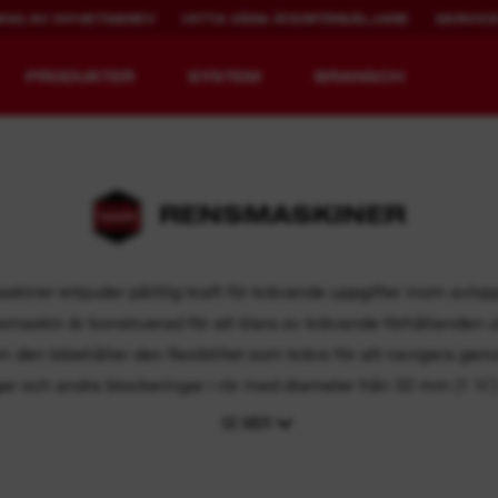
ING AV NYHETSBREV
HITTA VÅRA ÅTERFÖRSÄLJARE
SERVIC
PRODUKTER
SYSTEM
BRANSCH
RENSMASKINER
UPPLADDNINGSBAR
MX FUEL™
DRIFTTID.
iner erbjuder pålitlig kraft för krävande uppgifter inom avl
skin är konstruerad för att klara av krävande förhållanden
REDLITHIUM™ USB
om den bibehåller den flexibilitet som krävs för att navigera g
ngar och andra blockeringar i rör med diameter från 32 mm (1 ¼˝) 
SE MER