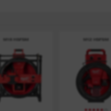
e
M18 HSFSM
M12 HSFSM
(
1
)