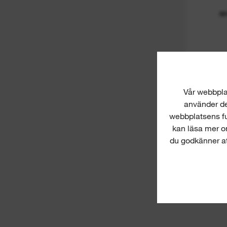
M
Vår webbplat
använder dem
webbplatsens fu
kan läsa mer o
du godkänner att