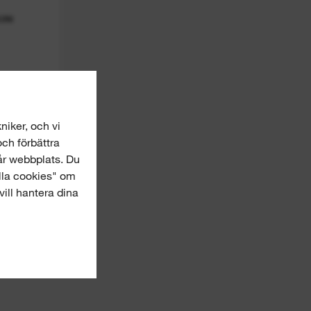
IN
niker, och vi
och förbättra
år webbplats. Du
alla cookies" om
vill hantera dina