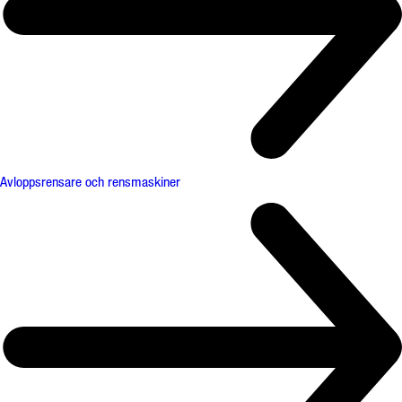
Avloppsrensare och rensmaskiner