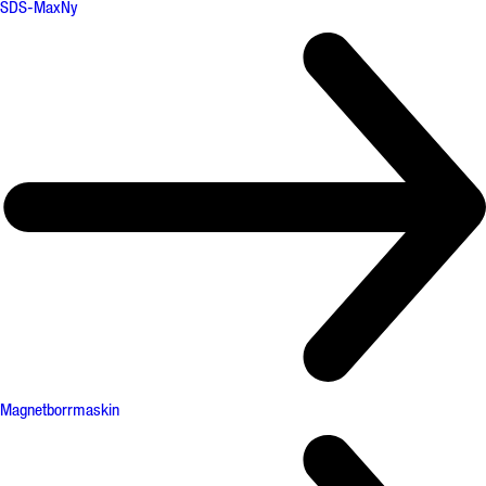
SDS-Max
Ny
Magnetborrmaskin