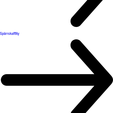
Spärrskaft
Ny