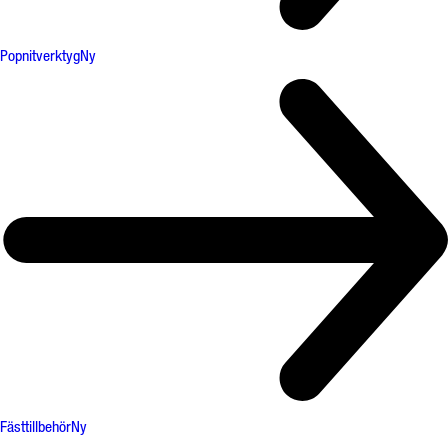
Popnitverktyg
Ny
Fästtillbehör
Ny