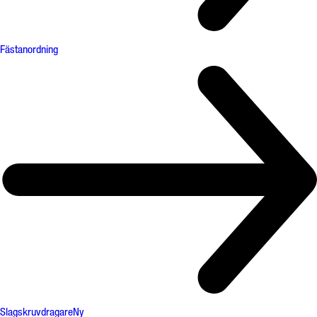
Fästanordning
Slagskruvdragare
Ny