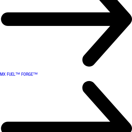
MX FUEL™ FORGE™