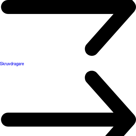
Skruvdragare