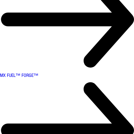
MX FUEL™ FORGE™