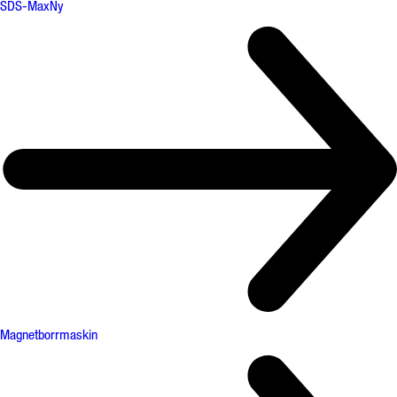
SDS-Max
Ny
Magnetborrmaskin