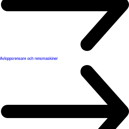
Avloppsrensare och rensmaskiner