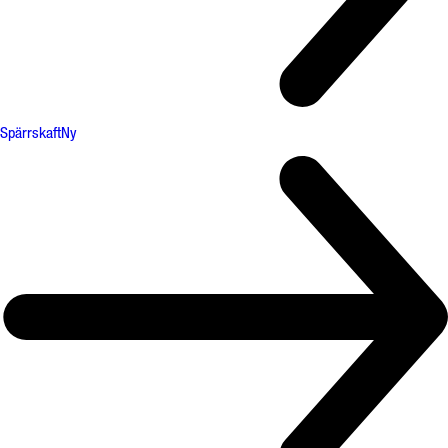
Spärrskaft
Ny