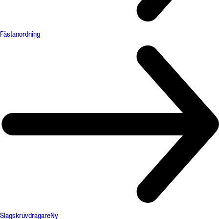
Fästanordning
Slagskruvdragare
Ny