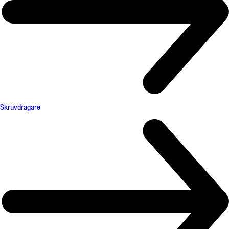
Skruvdragare