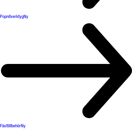
Popnitverktyg
Ny
Fästtillbehör
Ny