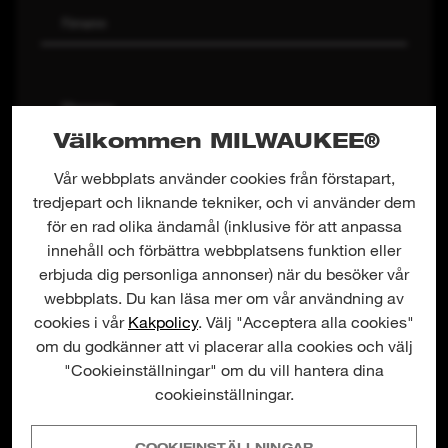
Välkommen MILWAUKEE®
Vår webbplats använder cookies från förstapart,
tredjepart och liknande tekniker, och vi använder dem
för en rad olika ändamål (inklusive för att anpassa
innehåll och förbättra webbplatsens funktion eller
erbjuda dig personliga annonser) när du besöker vår
Välj yrkesgrupp
webbplats. Du kan läsa mer om vår användning av
cookies i vår
Kakpolicy
. Välj "Acceptera alla cookies"
om du godkänner att vi placerar alla cookies och välj
Vad är din relation till MILWAUKEE®?
"Cookieinställningar" om du vill hantera dina
cookieinställningar.
Information om hur vi behandlar dina personuppgifter, inklusive hur du
COOKIEINSTÄLLNINGAR