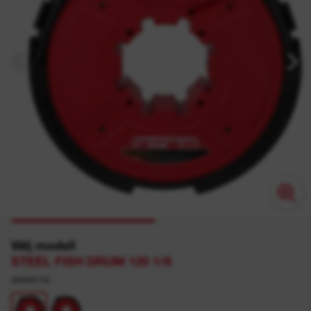
Välj modell
STEEL FISH DRUM 120 1/8
48445176