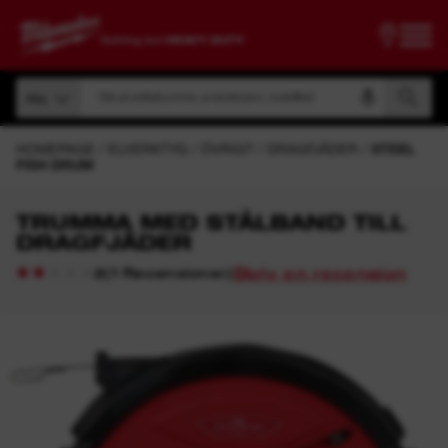
Sök på artikelnummer, produktnamn, modellkod
Alla
Sök på artikelnummer, produktnamn, modellkod
Alla
HOMEPAGE
ELVERKTYG
ÖVRIGT
DRAGFJÄDER
STEEL
FISH DRUM
TRUMMA MED STÅLBAND TILL
DRAGFJÄDER
Skriv en recension
(
1
Recensioner
)
2