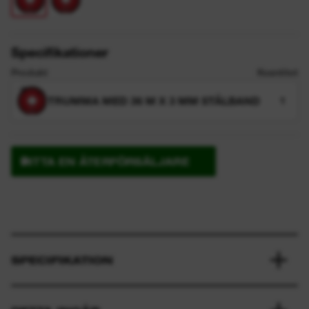
Specifikationer
Produkt
Kvantitet
TRUMMA MED 36 M X 3 MM STÅLBAND
1
HITTA EN ÅTERFÖRSÄLJARE
SPECIFIKATION