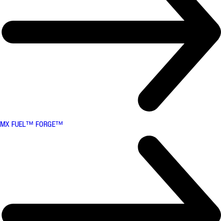
MX FUEL™ FORGE™