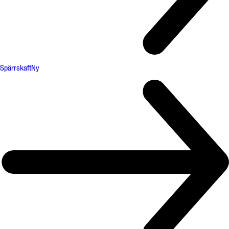
Spärrskaft
Ny