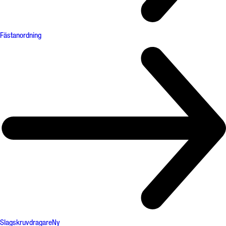
Fästanordning
Slagskruvdragare
Ny