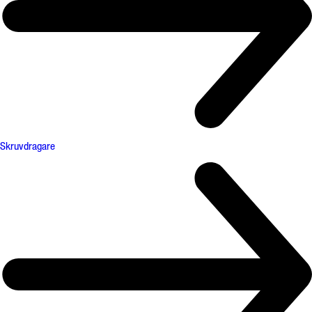
Skruvdragare