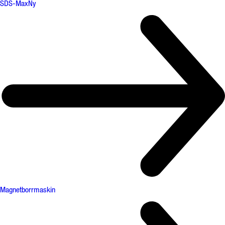
SDS-Max
Ny
Magnetborrmaskin