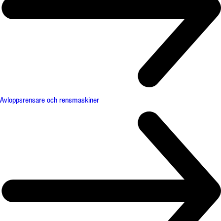
Avloppsrensare och rensmaskiner