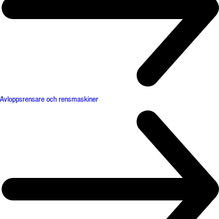
Avloppsrensare och rensmaskiner