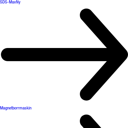
SDS-Max
Ny
Magnetborrmaskin