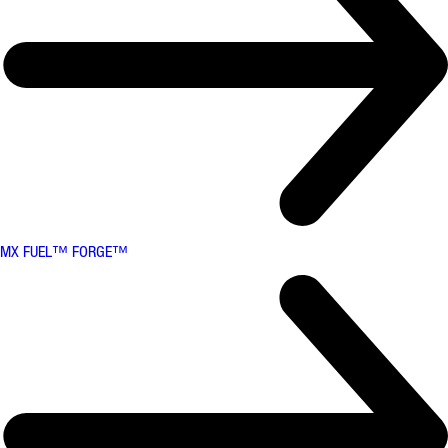
MX FUEL™ FORGE™