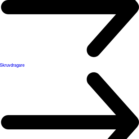
Skruvdragare