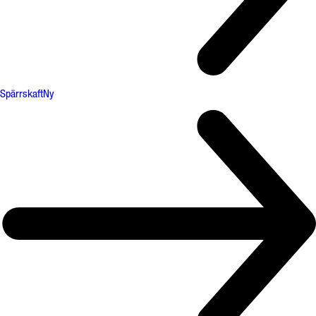
Spärrskaft
Ny