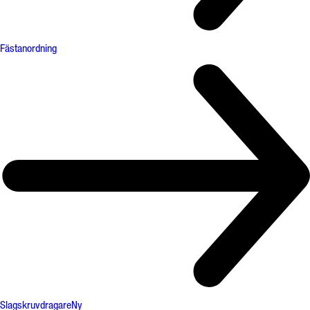
Fästanordning
Slagskruvdragare
Ny