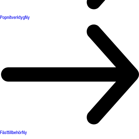
Popnitverktyg
Ny
Fästtillbehör
Ny