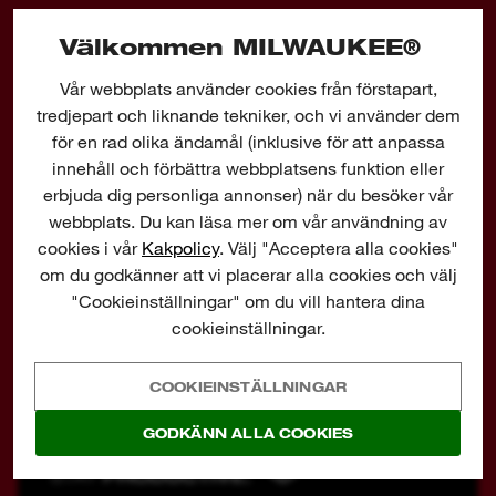
Välkommen MILWAUKEE®
EN DEL AV SORTIMENTET MED
MILWAUKEE® PERSONLIG
Vår webbplats använder cookies från förstapart,
SKYDDSUTRUSTNING
tredjepart och liknande tekniker, och vi använder dem
för en rad olika ändamål (inklusive för att anpassa
innehåll och förbättra webbplatsens funktion eller
erbjuda dig personliga annonser) när du besöker vår
webbplats. Du kan läsa mer om vår användning av
cookies i vår
Kakpolicy
. Välj "Acceptera alla cookies"
om du godkänner att vi placerar alla cookies och välj
"Cookieinställningar" om du vill hantera dina
cookieinställningar.
COOKIEINSTÄLLNINGAR
GODKÄNN ALLA COOKIES