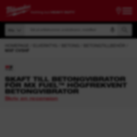
Sök på artikelnummer, produktnamn, modellkod
Alla
Sök på artikelnummer, produktnamn, modellkod
Alla
HOMEPAGE
ELVERKTYG
BETONG
BETONGTILLBEHÖR
MXF CVSHF
SKAFT TILL BETONGVIBRATOR
FÖR MX FUEL™ HÖGFREKVENT
BETONGVIBRATOR
Skriv en recension