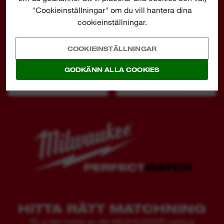
"Cookieinställningar" om du vill hantera dina
cookieinställningar.
SKAFT TILL
MX FUEL™
BETONGVIBRATOR FÖR
HÖGFREKVENT
MX FUEL™
BETONGVIBRATOR
COOKIEINSTÄLLNINGAR
HÖGFREKVENT
BETONGVIBRATOR
GODKÄNN ALLA COOKIES
VISA NU
HITTA RÄTT MATCHNING
Få ut det mesta av ditt MILWAUKEE®-verktyg