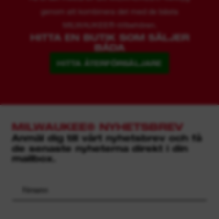
genom att kombinera det med de bästa
MILWAUKEE®-tillbehören.
HITTA EN BUTIK SOM SÄLJER
BÅDA
HITTA ÅTERFÖRSÄLJARE
MILWAUKEE® NYHETSBREV
Anmäl dig till vårt nyhetsbrev och få
de senaste nyheterna direkt i din
mailbox.