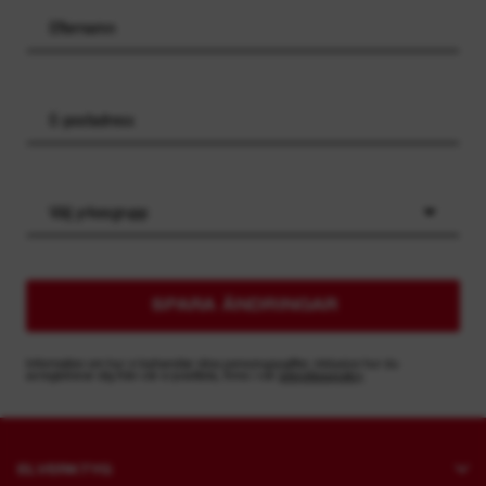
Välj yrkesgrupp
SPARA ÄNDRINGAR
Information om hur vi behandlar dina personuppgifter, inklusive hur du
avregistrerar dig från vår e-postlista, finns i vår
sekretesspolicy
ELVERKTYG