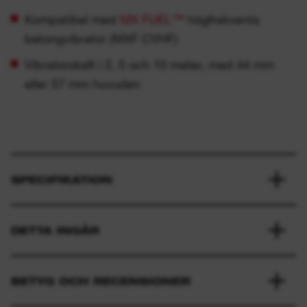
Kompatibel med
MX FUEL™
högfrekventa
betongvibrator (MXF CVHF)
Vibratorskaft i 2, 5 och 10 meter, med 44 mm
eller 57 mm huvuden
SPECIFIKATION
DETTA INGÅR
BETYG OCH RECENSIONER