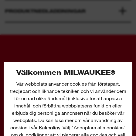
PRODUKTNEDLADDNINGAR
Välkommen MILWAUKEE®
MXF CVSHF
MXF CVHF
Vår webbplats använder cookies från förstapart,
tredjepart och liknande tekniker, och vi använder dem
för en rad olika ändamål (inklusive för att anpassa
innehåll och förbättra webbplatsens funktion eller
erbjuda dig personliga annonser) när du besöker vår
webbplats. Du kan läsa mer om vår användning av
cookies i vår
Kakpolicy
. Välj "Acceptera alla cookies"
om du godkänner att vi placerar alla cookies och välj