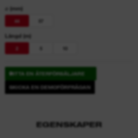
⌀ (mm)
44
57
Längd (m)
2
5
10
HITTA EN ÅTERFÖRSÄLJARE
SKICKA EN DEMOFÖRFRÅGAN
EGENSKAPER