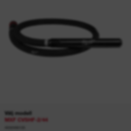
Välj modell
MXF CVSHF-2/44
4932498135