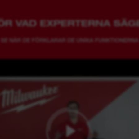
ÖR VAD EXPERTERNA SÄG
SE NÄR DE FÖRKLARAR DE UNIKA FUNKTIONERNA