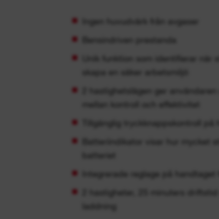
Ingen huvudvärk från avgaser
Bensindriven prestanda
Unik funktion som identifierar när 
skapa en säker arbetsmiljö
2 hastighetslägen ger användaren 
mellan kontroll och effektivitet
Tillgänglig tryckknappskontroll på
Batteriindikator visar hur mycket s
batteriet
Integrerade reglage på handtaget
2 hastigheter, 25 minuters driftsti
laddning