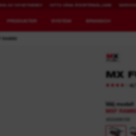
ING AV NYHETSBREV
HITTA VÅRA ÅTERFÖRSÄLJARE
SERVIC
PRODUKTER
SYSTEM
BRANSCH
F RAM60
UPPLADDNINGSBAR
MX F
MX FUEL™
DRIFTTID.
(
4
REDLITHIUM™ USB
Välj modell
MXF RAM60
4933498159