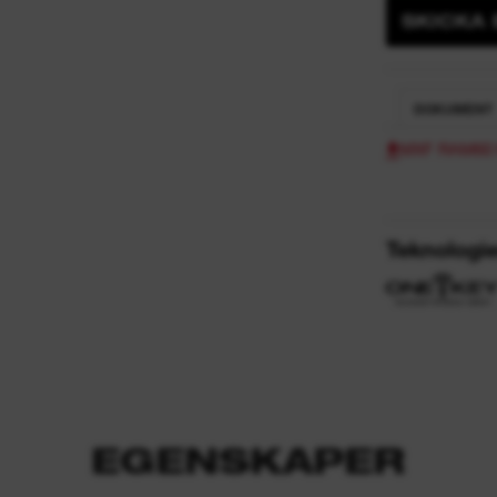
SKICKA
DOKUMENT
MXF RAM60 M
Teknologie
EGENSKAPER