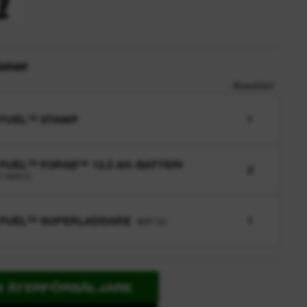
ioner
Kvantitet
 FUEL™ STAMP
1
FUEL™ FORGE™ 12.0 AH-BATTERI
2
 HD812
 FUEL™ SUPERLADDARE
1
MXF SC
N ÅTERFÖRSÄLJARE