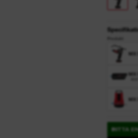
e
Specifikat
Produkt
MX
MX 
MXF
MX
HITTA E