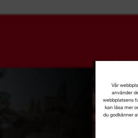
Vår webbplat
använder dem
webbplatsens fu
kan läsa mer o
du godkänner att