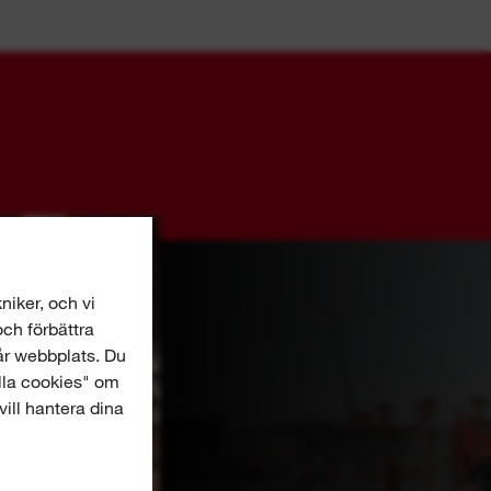
niker, och vi
och förbättra
år webbplats. Du
alla cookies" om
vill hantera dina