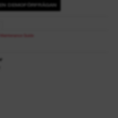
 EN DEMOFÖRFRÅGAN
aintenance Guide
r