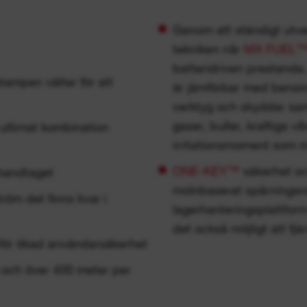
Genom att ständigt utv
tekniken når
MX FUEL
batteridriven prestanda
stampen välter för att
är jämförbar med bensin
verktyg och skyddar sam
gaser, buller, kraftiga v
ultimat kombination
irritationsmoment som m
ONE-KEY™
säkerhet oc
 handtaget
molnbaserat spårningsn
tröm det finns kvar i
lagerhanteringsplattform
det också möjligt att fjä
 för ökad användarsäkerhet
d och över 400 meter per