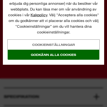
erbjuda dig personliga annonser) när du besöker vår
webbplats. Du kan läsa mer om vår användning av
cookies i vår
Kakpolicy
. Välj "Acceptera alla cookies"
om du godkänner att vi placerar alla cookies och välj
"Cookieinställningar" om du vill hantera dina
cookieinställningar.
COOKIEINSTÄLLNINGAR
GODKÄNN ALLA COOKIES
Share
SPECIFIKATION