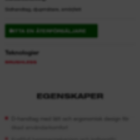
Sidhandtag, djupmätare, smörjfett
HITTA EN ÅTERFÖRSÄLJARE
Teknologier
EGENSKAPER
D-handtag med lätt och ergonomisk design för
ökad användarkomfort
Kraftfull hammarmekanism och kolborstfri