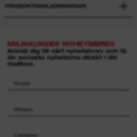
PRODUKTNEDLADDNINGAR
MILWAUKEE® NYHETSBREV
Anmäl dig till vårt nyhetsbrev och få
de senaste nyheterna direkt i din
mailbox.