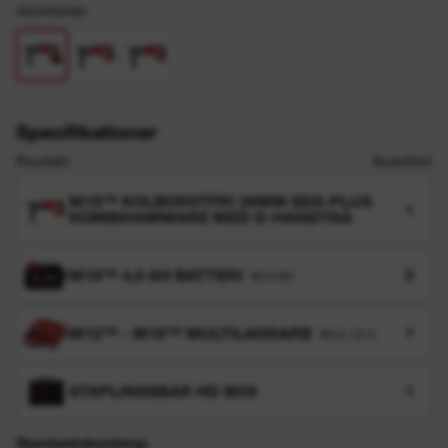
4933492480
Specifikationer
Produkt
Kvantitet
M18™ KOLBORSTFRI 26MM SDS-PLUS
1
KOMBIHAMMARE MED D-HANDTAG
M18™ 4,0 AH BATTERI
2
M18 B4
M12™ - M18™ MULTILADDARE
1
M12-18 C
STAPLINGSBAR HD BOX
1
Standardutrustning: