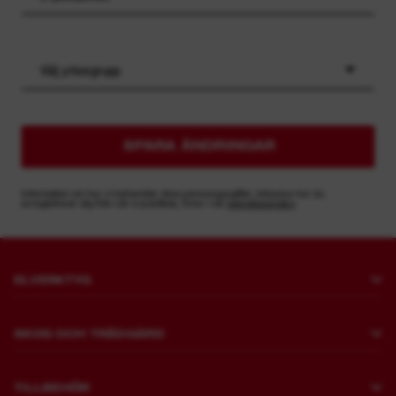
Välj yrkesgrupp
SPARA ÄNDRINGAR
Information om hur vi behandlar dina personuppgifter, inklusive hur du
avregistrerar dig från vår e-postlista, finns i vår
sekretesspolicy
ELVERKTYG
Borrning och mejsling
SKOG OCH TRÄDGÅRD
Fästanordning
Gräsklippning
Vinkelslip och polermaskin
TILLBEHÖR