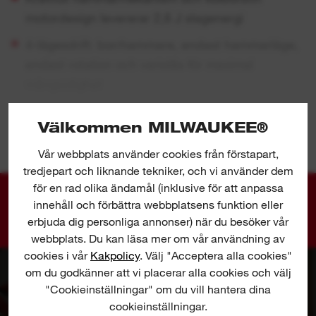
motordesign levererar 2,6 J slagenergi
4-lägesdrift: borrhammare, endast hammarläge,
endast rotation och variolås för maximal
mångsidighet
Anti-vibrationssystem (AVS) för minskad
VISA MER
Välkommen MILWAUKEE®
användartrötthet och lägre vibrations­exponering
Vår webbplats använder cookies från förstapart,
Helmetalldrevhus för optimal placering av
tredjepart och liknande tekniker, och vi använder dem
dreven och förlängd livslängd
för en rad olika ändamål (inklusive för att anpassa
Individuell battericellsövervakning optimerar
innehåll och förbättra webbplatsens funktion eller
GALLERI
erbjuda dig personliga annonser) när du besöker vår
verktygets drifttid och säkerställer långvarig
webbplats. Du kan läsa mer om vår användning av
batterihållbarhet
cookies i vår
Kakpolicy
. Välj "Acceptera alla cookies"
Batteriindikator visar återstående laddning
om du godkänner att vi placerar alla cookies och välj
"Cookieinställningar" om du vill hantera dina
Kolborstfri motor, REDLITHIUM™ batteripaket
cookieinställningar.