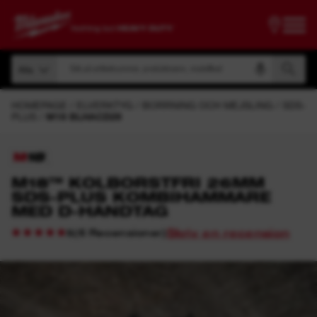
Sök på artikelnummer, produktnamn, modellkod
Alla
Sök på artikelnummer, produktnamn, modellkod
Alla
HOMEPAGE
ELVERKTYG
BORRNING OCH MEJSLING
SDS-
PLUS
M18 BLHACD26
M18™ KOLBORSTFRI 26MM
SDS-PLUS KOMBIHAMMARE
MED D-HANDTAG
Skriv en recension
(
6
Recensioner
)
5