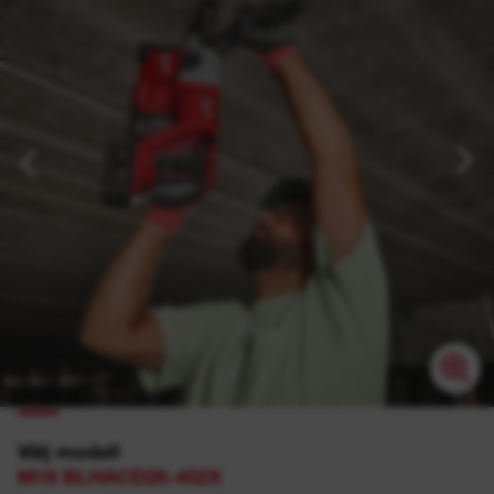
Välj modell
M18 BLHACD26-402X