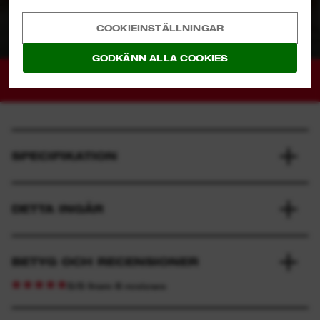
och REDLINK™ elektronik levererar kraft, drifttid
och hållbarhet
COOKIEINSTÄLLNINGAR
Flexibelt batterisystem: fungerar med alla
GODKÄNN ALLA COOKIES
MILWAUKEE®
M18™
-batterier
SPECIFIKATION
DETTA INGÅR
BETYG OCH RECENSIONER
5/5 from 6 reviews