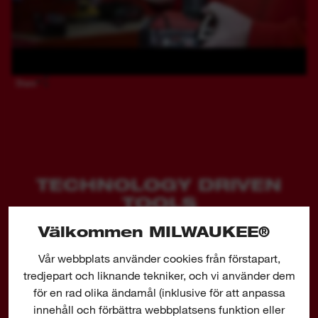
Share
TECHNOLOGY DRIVEN
TOOLS
Milwaukee® engineers don't just design tools, they
Välkommen MILWAUKEE®
design tools to help you do your job better, faster and
safer.
Vår webbplats använder cookies från förstapart,
tredjepart och liknande tekniker, och vi använder dem
för en rad olika ändamål (inklusive för att anpassa
innehåll och förbättra webbplatsens funktion eller