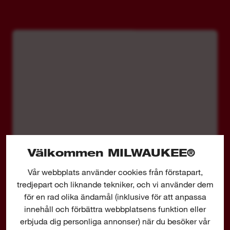
Välkommen MILWAUKEE®
Vår webbplats använder cookies från förstapart,
tredjepart och liknande tekniker, och vi använder dem
för en rad olika ändamål (inklusive för att anpassa
innehåll och förbättra webbplatsens funktion eller
erbjuda dig personliga annonser) när du besöker vår