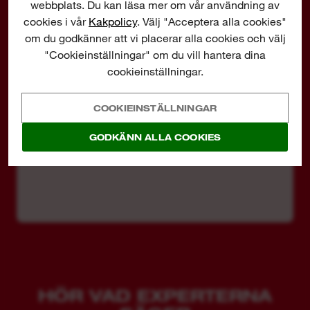
webbplats. Du kan läsa mer om vår användning av
cookies i vår
Kakpolicy
. Välj "Acceptera alla cookies"
om du godkänner att vi placerar alla cookies och välj
"Cookieinställningar" om du vill hantera dina
cookieinställningar.
COOKIEINSTÄLLNINGAR
GODKÄNN ALLA COOKIES
HÖR VAD EXPERTERNA