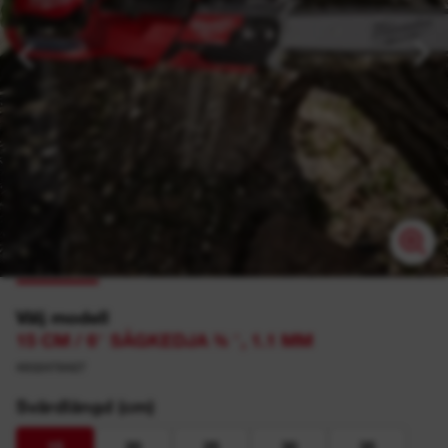
Välj modell
15 CM / 6″ SÅGKEDJA ⅜ ″, 1.1 MM
4932478427
Svärdlängd (cm)
15
20
25
30
35