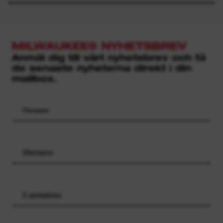
MILWAUKEE® NYHETSBREV
Anmäl dig till vårt nyhetsbrev och få
de senaste nyheterna direkt i din
mailbox.