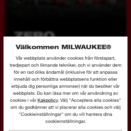
Välkommen MILWAUKEE®
FULLT FOKUS PÅ
Vår webbplats använder cookies från förstapart,
BATTERIDRIFT
tredjepart och liknande tekniker, och vi använder dem
för en rad olika ändamål (inklusive för att anpassa
På MILWAUKEE® utvecklar vi verktygslösningar
innehåll och förbättra webbplatsens funktion eller
erbjuda dig personliga annonser) när du besöker vår
för trädgårdsbranschen med fullt fokus på
webbplats. Du kan läsa mer om vår användning av
batteridrift. Målet är att undvika skadliga utsläpp
cookies i vår
Kakpolicy
. Välj "Acceptera alla cookies"
och att minska buller som skapas av
om du godkänner att vi placerar alla cookies och välj
bensinverktyg. 23 gånger mer kolmonoxid släpps
"Cookieinställningar" om du vill hantera dina
ut från en 2-takts lövblåsare än från en
cookieinställningar.
genomsnittlig pickup. Vi är otroligt engagerade i