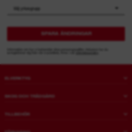
Välj yrkesgrupp
SPARA ÄNDRINGAR
Information om hur vi behandlar dina personuppgifter, inklusive hur du
avregistrerar dig från vår e-postlista, finns i vår
sekretesspolicy
ELVERKTYG
Borrning och mejsling
SKOG OCH TRÄDGÅRD
Fästanordning
Gräsklippning
Vinkelslip och polermaskin
TILLBEHÖR
Sågning och Kapning
Mejsling
Borrning
Trimning och rensning