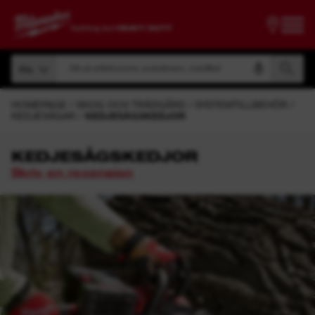
Sök på artikelnummer, produktnamn, modellkod
Alla
Sök på artikelnummer, produktnamn, modellkod
Alla
HOMEPAGE
SKOG OCH TRÄDGÅRD
SYSTEMTILLBEHÖR
KEDJESÅGAR
KEDJESÅGSKEDJOR
KEDJESÅGSKEDJOR
Skriv en recension