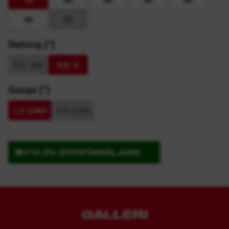
40
50
Delning ["]
8.3/ .325
9.5/ ⅜
Gauge ["]
1.1/ 0.043
1.3/ 0.050
HITTA EN ÅTERFÖRSÄLJARE
GALLERI