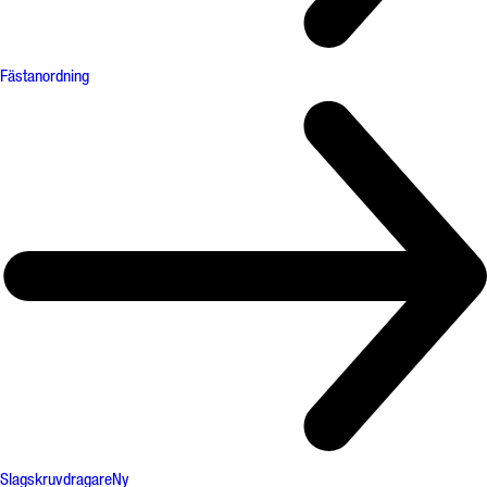
Fästanordning
Slagskruvdragare
Ny