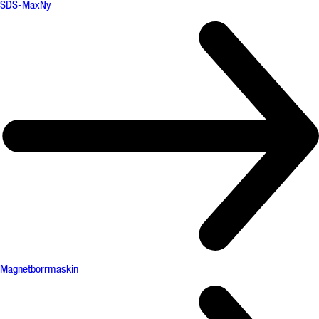
SDS-Max
Ny
Magnetborrmaskin