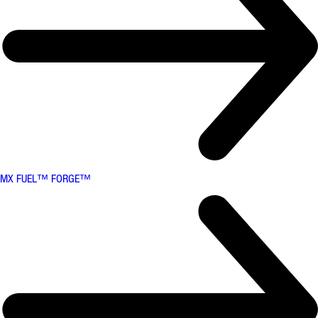
MX FUEL™ FORGE™