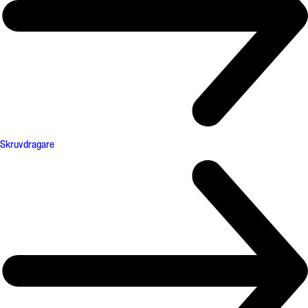
Skruvdragare