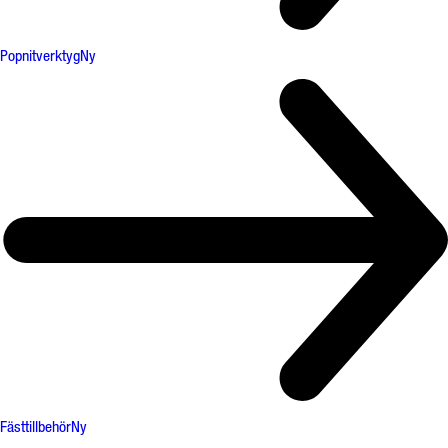
Popnitverktyg
Ny
Fästtillbehör
Ny