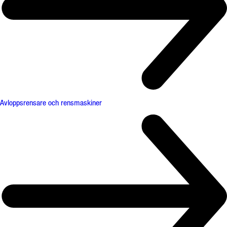
Avloppsrensare och rensmaskiner