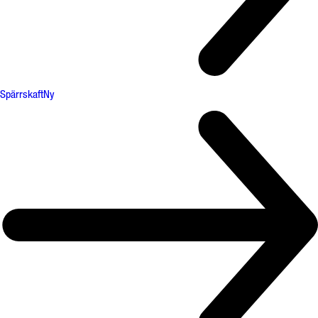
Spärrskaft
Ny