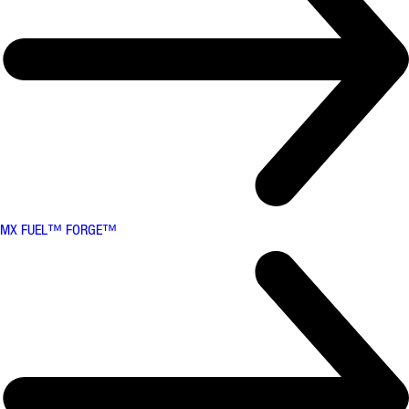
MX FUEL™ FORGE™