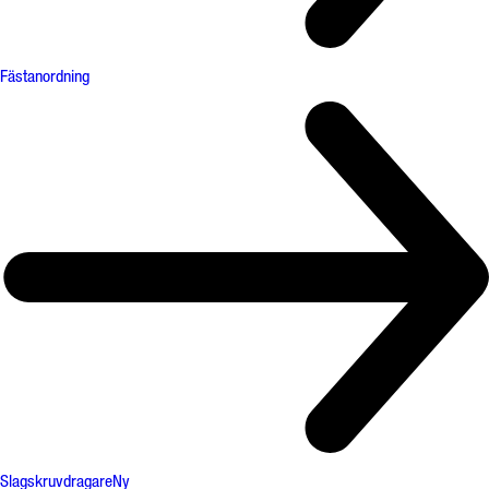
Fästanordning
Slagskruvdragare
Ny