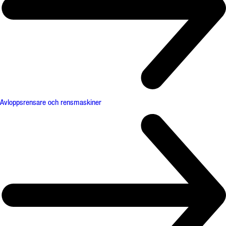
Avloppsrensare och rensmaskiner