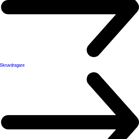
Skruvdragare