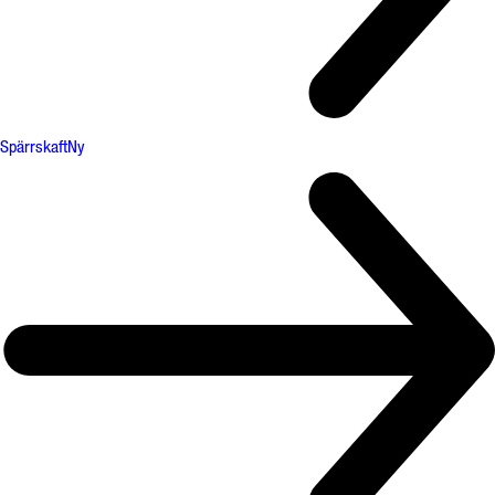
Spärrskaft
Ny