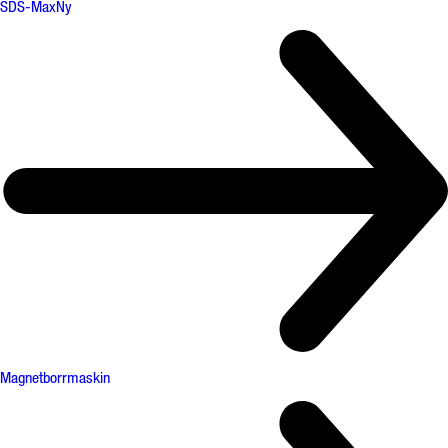
SDS-Max
Ny
Magnetborrmaskin