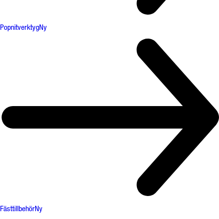
Popnitverktyg
Ny
Fästtillbehör
Ny