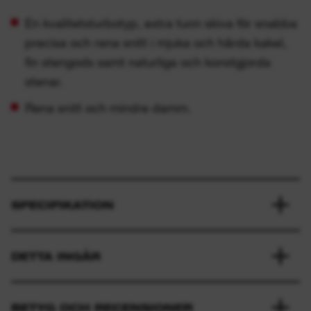
En kvalitetsturbotyp, extra tunn skiva för snabba
precisa och rena snitt i mjuka och hårda kakel,
fin stengods samt naturliga och konstgjorda
stenar.
Rena snitt och mindre damm.
SPECIFIKATION
DETTA INGÅR
BETYG OCH RECENSIONER