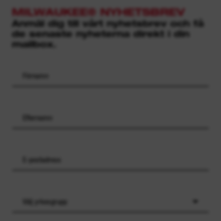
MILWAUKEE® NYHETSBREV
Anmäl dig till vårt nyhetsbrev och få
de senaste nyheterna direkt i din
mailbox.
Välj yrkesgrupp