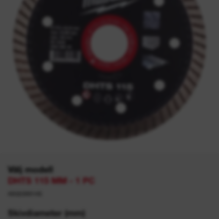
Välj modell
DHTS 115 MM - 1 PC
4932399145
Skivdiameter (mm)