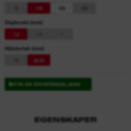
76
115
125
230
Sågbredd (mm)
1.2
1.9
1
Hålstorlek (mm)
10
22.23
HITTA EN ÅTERFÖRSÄLJARE
EGENSKAPER