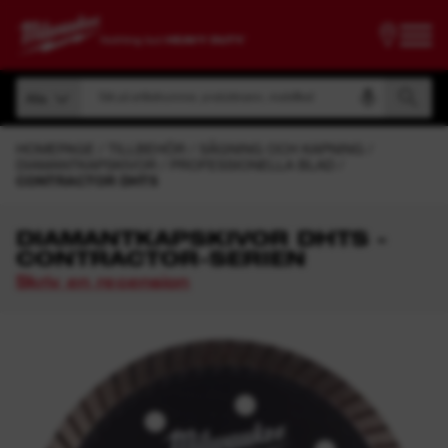
Sök på artikelnummer, produktnamn, modellkod
Alla
Sök på artikelnummer, produktnamn, modellkod
Alla
HOMEPAGE
TILLBEHÖR
SÅGNING OCH KAPNING
DIAMANTKAPSKIVOR
PROFESSIONELLA BLAD
CONTRACTOR DHTS
DIAMANTKAPSKIVOR DHTS -
CONTRACTOR-SERIEN
Skriv en recension