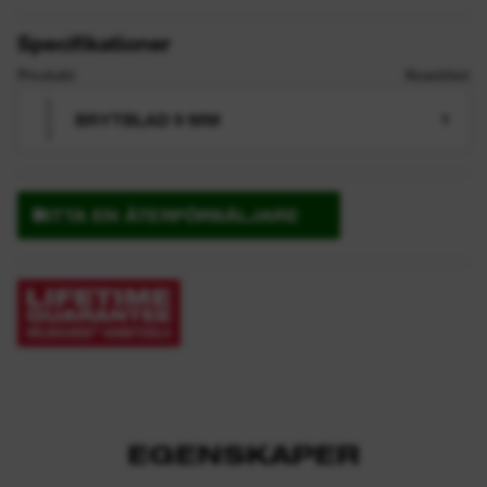
Specifikationer
Produkt
Kvantitet
BRYTBLAD 9 MM
1
HITTA EN ÅTERFÖRSÄLJARE
EGENSKAPER