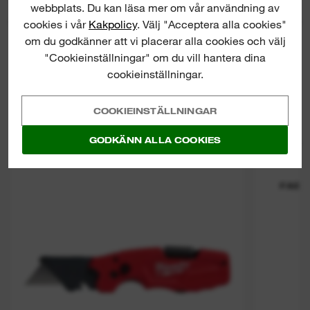
webbplats. Du kan läsa mer om vår användning av
cookies i vår
Kakpolicy
. Välj "Acceptera alla cookies"
om du godkänner att vi placerar alla cookies och välj
"Cookieinställningar" om du vill hantera dina
cookieinställningar.
COOKIEINSTÄLLNINGAR
GODKÄNN ALLA COOKIES
6 in 1 Fastback Flip Utility Knife
Fastb
FAST