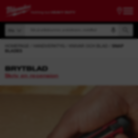
Sök på artikelnummer, produktnamn, modellkod
Alla
Sök på artikelnummer, produktnamn, modellkod
Alla
HOMEPAGE
HANDVERKTYG
KNIVAR OCH BLAD
SNAP
BLADES
BRYTBLAD
Skriv en recension