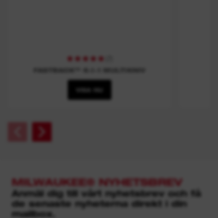
(
7
)
FASTBACK™ 6-I-1 MULTIKNIV
VISA NU
MILWAUKEE® NYHETSBREV
Anmäl dig till vårt nyhetsbrev och få
de senaste nyheterna direkt i din
mailbox.