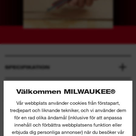
SPECIFIKATION
DETTA INGÅR
Välkommen MILWAUKEE®
Vår webbplats använder cookies från förstapart,
tredjepart och liknande tekniker, och vi använder dem
BETYG OCH RECENSIONER
för en rad olika ändamål (inklusive för att anpassa
innehåll och förbättra webbplatsens funktion eller
erbjuda dig personliga annonser) när du besöker vår
PRODUKTNEDLADDNINGAR