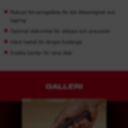
Robust förvaringslåda för lätt åtkomlighet och
lagring
Optimal skärvinkel för skärpa och precision
Hård metall för längre livslängd
Exakta kanter för rena skär
GALLERI