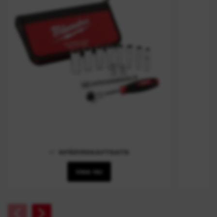
⅜″ SPÄRRSKAFTSATS
VISA NU