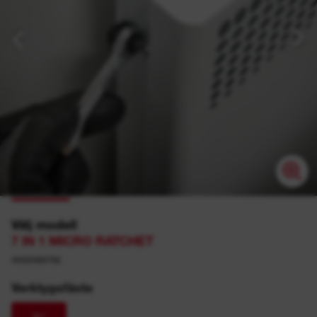
Välj modell
7 IN 1 MICRO RATCHET
4932498792
Verktygsfäste
¼″