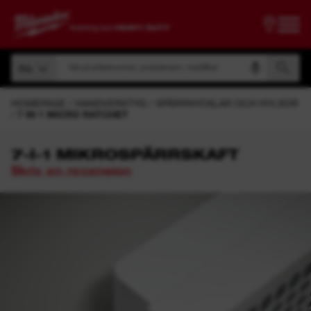
Sök på artikelnummer, produktnamn, modellkod
Alla
Sök på artikelnummer, produktnamn, modellkod
Alla
HOMEPAGE
HANDVERKTYG
SPÄRRNYCKLAR OCH HYLSOR
7 IN 1 MICRO RATCHET
7-I-1 MIKROSPÄRRSKAFT
Skriv en recension