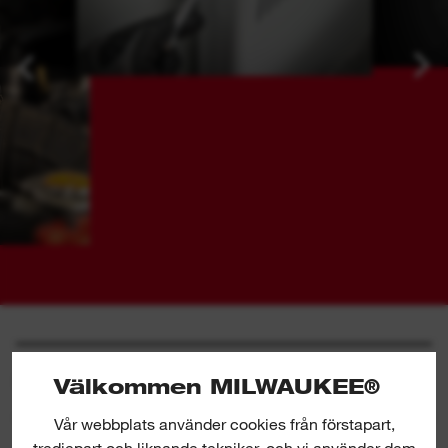
SPECIFIKATION
Välkommen MILWAUKEE®
Vår webbplats använder cookies från förstapart,