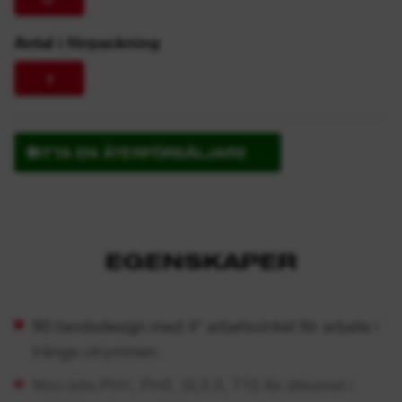
Antal i förpackning
1
HITTA EN ÅTERFÖRSÄLJARE
EGENSKAPER
90-tandsdesign med 4° arbetsvinkel för arbete i
trånga utrymmen.
Mini-bits PH1, PH2, SL5.5, T15 för åtkomst i