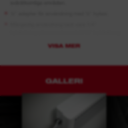
svåråtkomliga områden.
¼″ adapter för användning med ¼″ hylsor.
Mångsidig användning tack vare 1/4"
hylsfattning på ena sidan och 5/16″ hylsfattning
på den andra sidan av spärrskaftets huvud.
VISA MER
Praktiskt handtag med klämma för smidig
förvaring och säkert grepp.
Integrerad bitshållare som håller bitsen säkert
tillsammans med spärrskaftet.
GALLERI