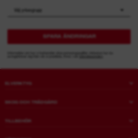
Välj yrkesgrupp
SPARA ÄNDRINGAR
Information om hur vi behandlar dina personuppgifter, inklusive hur du
avregistrerar dig från vår e-postlista, finns i vår
sekretesspolicy
ELVERKTYG
Borrning och mejsling
SKOG OCH TRÄDGÅRD
Fästanordning
Gräsklippning
Vinkelslip och polermaskin
TILLBEHÖR
Sågning och Kapning
Mejsling
Borrning
Trimning och rensning