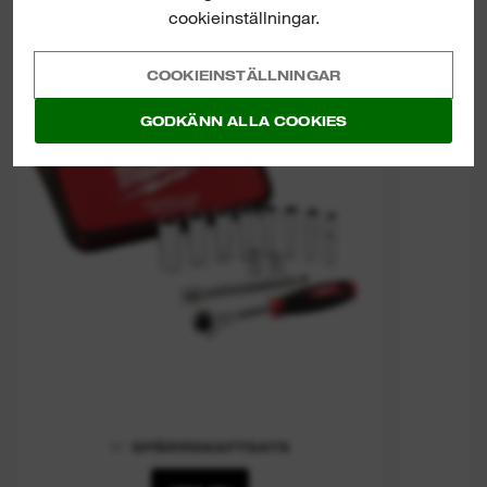
Tradesman 3/8" Ratchet Set
cookieinställningar.
COOKIEINSTÄLLNINGAR
GODKÄNN ALLA COOKIES
⅜″ SPÄRRSKAFTSATS