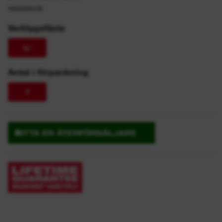
4932500436
Verktygsfäste
⅜″
Antal i förpackning
7
HITTA EN ÅTERFÖRSÄLJARE