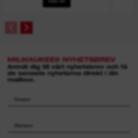
VISA NU
MILWAUKEE® NYHETSBREV
Anmäl dig till vårt nyhetsbrev och få
de senaste nyheterna direkt i din
mailbox.