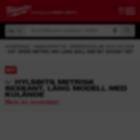
Sök på artikelnummer, produktnamn, modellkod
Alla
Sök på artikelnummer, produktnamn, modellkod
Alla
HOMEPAGE
HANDVERKTYG
SPÄRRNYCKLAR OCH HYLSOR
3/8'' DRIVE METRIC HEX LONG BALL END BIT SOCKET SET
NY
⅜″ HYLSBITS METRISK
SEXKANT, LÅNG MODELL MED
KULÄNDE
Skriv en recension