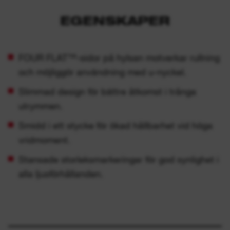
EGENSKAPER
FOUR FLAT™-sidor på hylsan motverkar rullning
och möjliggör användning med u-nyckel.
Slimmad design för bättre åtkomst i trånga
utrymmen.
Smidd i ett stycke för ökad hållbarhet vid höga
vridmoment.
Stansade storleksmarkeringar för god synlighet i
alla ljusförhållanden.