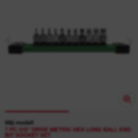
Välj modell
7 PC 3/8'' DRIVE METRIC HEX LONG BALL END
BIT SOCKET SET