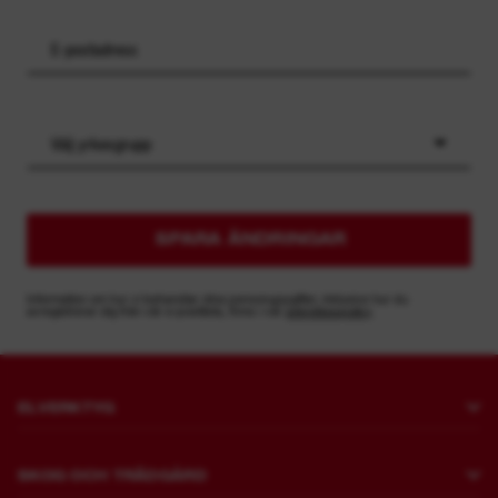
Välj yrkesgrupp
SPARA ÄNDRINGAR
Information om hur vi behandlar dina personuppgifter, inklusive hur du
avregistrerar dig från vår e-postlista, finns i vår
sekretesspolicy
ELVERKTYG
Borrning och mejsling
SKOG OCH TRÄDGÅRD
Fästanordning