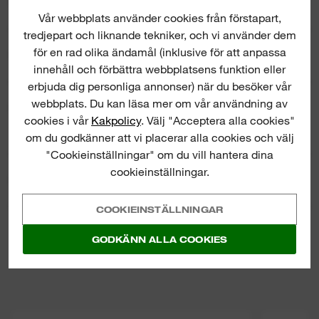
SPECIFIKATION
Vår webbplats använder cookies från förstapart,
tredjepart och liknande tekniker, och vi använder dem
för en rad olika ändamål (inklusive för att anpassa
DETTA INGÅR
innehåll och förbättra webbplatsens funktion eller
erbjuda dig personliga annonser) när du besöker vår
webbplats. Du kan läsa mer om vår användning av
BETYG OCH RECENSIONER
cookies i vår
Kakpolicy
. Välj "Acceptera alla cookies"
4.5/5 from 4 reviews
om du godkänner att vi placerar alla cookies och välj
"Cookieinställningar" om du vill hantera dina
cookieinställningar.
PRODUKTNEDLADDNINGAR
COOKIEINSTÄLLNINGAR
GODKÄNN ALLA COOKIES