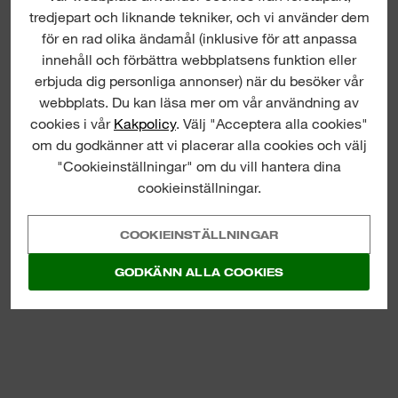
tredjepart och liknande tekniker, och vi använder dem
SÄKERHETSVARNING
för en rad olika ändamål (inklusive för att anpassa
innehåll och förbättra webbplatsens funktion eller
Följ noggrant rengörings- och underhållsanvisningarna i
erbjuda dig personliga annonser) när du besöker vår
manualen för att undvika fel på kedjebromsen och risk
webbplats. Du kan läsa mer om vår användning av
för skärskador.
cookies i vår
Kakpolicy
. Välj "Acceptera alla cookies"
om du godkänner att vi placerar alla cookies och välj
KONTAKT
"Cookieinställningar" om du vill hantera dina
cookieinställningar.
Techtronic Industries Nordic
COOKIEINSTÄLLNINGAR
Stamholmen 147,1. · DK-2650 Hvidovre
GODKÄNN ALLA COOKIES
Telefon 08-24 60 30 E-post kundtjanst@tti-emea.com