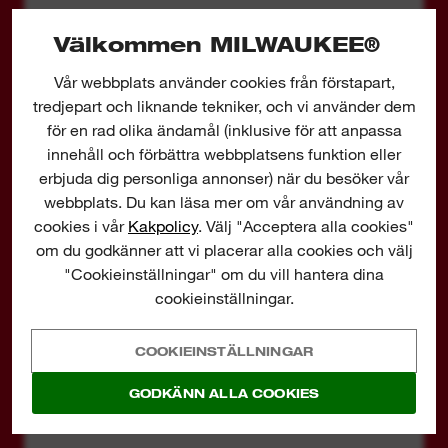
Välkommen MILWAUKEE®
Vår webbplats använder cookies från förstapart,
tredjepart och liknande tekniker, och vi använder dem
för en rad olika ändamål (inklusive för att anpassa
innehåll och förbättra webbplatsens funktion eller
erbjuda dig personliga annonser) när du besöker vår
webbplats. Du kan läsa mer om vår användning av
cookies i vår
Kakpolicy
. Välj "Acceptera alla cookies"
om du godkänner att vi placerar alla cookies och välj
"Cookieinställningar" om du vill hantera dina
cookieinställningar.
COOKIEINSTÄLLNINGAR
GODKÄNN ALLA COOKIES