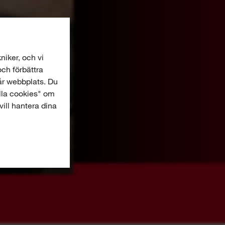
niker, och vi
och förbättra
år webbplats. Du
alla cookies" om
vill hantera dina